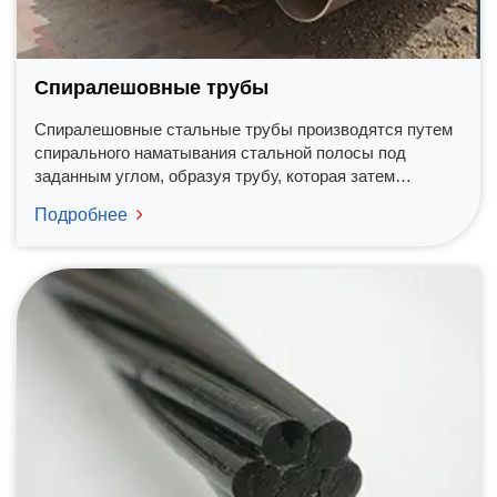
Спиралешовные трубы
Спиралешовные стальные трубы производятся путем
спирального наматывания стальной полосы под
заданным углом, образуя трубу, которая затем
сваривается вдоль получившегося шва. Такой метод
Подробнее
позволяет использовать узкие стальные полосы для
производства труб большого диаметра, предлагая
экономичное решение для различных промышленных
задач.