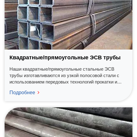
Квадратные/прямоугольные ЭСВ трубы
Наши квадратные/прямоугольные стальные ЭСВ
трубы изготавливаются из узкой полосовой стали с
использованием передовых технологий прокатки и
сварки. Производственный процесс труб такого
Подробнее
формата начинается с размотки полосовой стали,
выравнивания, сворачивания и сварки в круглые
трубы, после чего они прокатываются на прокатном
стане для придания квадратной или прямоугольной
формы.