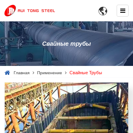

Свайные трубы
Свайные Трубы
Главная
Применение