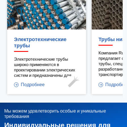
Трубы низкого давления
Трубы для
Компания RuiTong Steel
Горячеоцинко
предлагает сварные стальные
являются отл
трубы, специально
для строитель
разработанные для
благодаря сво
транспортировки жидкостей под
соединительно
низким давлением.
высокой корро
Подробнее
Подробне
и экологическ
Мы можем удовлетворить особые и уникальные
требования
Индивидуальные решения для