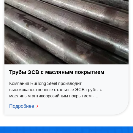
Трубы ЭСВ с масляным покрытием
Компания RuiTong Steel производит
высококачественные стальные ЭСВ трубы с
масляным антикоррозийным покрытием -
специализированный вариант стальных труб,
Подробнее
поверхность которых обрабатывается низковязким,
экологически чистым антикоррозийным маслом. Такое
защитное масляное покрытие значительно снижает
риск коррозии, тем самым продлевая срок службы